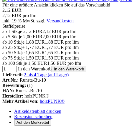
Für eine größere Ansicht klicken Sie auf das Vorschaubild
2,12 EUR
2,12 EUR pro lfm
inkl. 19 % MwSt. zzgl.
Versandkosten
Staffelpreise
ab 1 Stk.
je 2,12 EUR
2,12 EUR pro lfm
ab 5 Stk.
je 2,00 EUR
2,00 EUR pro lfm
ab 10 Stk.
je 1,88 EUR
1,88 EUR pro lfm
ab 25 Stk.
je 1,77 EUR
1,77 EUR pro lfm
ab 50 Stk.
je 1,65 EUR
1,65 EUR pro lfm
ab 75 Stk.
je 1,59 EUR
1,59 EUR pro lfm
ab 100 Stk.
je 1,56 EUR
1,56 EUR pro lfm
In den Warenkorb
In den Warenkorb
Lieferzeit:
2 bis 4 Tage (auf Lager)
Art.Nr.:
Runsta-Bu-10
Bewertung:
(1)
HAN:
Runsta-Bu-10
Hersteller:
holzPUNK®
Mehr Artikel von:
holzPUNK®
Artikeldatenblatt drucken
Rezension schreiben