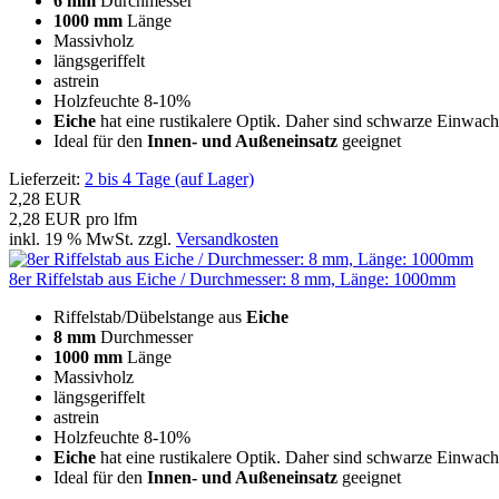
6 mm
Durchmesser
1000 mm
Länge
Massivholz
längsgeriffelt
astrein
Holzfeuchte 8-10%
Eiche
hat eine rustikalere Optik. Daher sind schwarze Einwac
Ideal für den
Innen- und Außeneinsatz
geeignet
Lieferzeit:
2 bis 4 Tage (auf Lager)
2,28 EUR
2,28 EUR pro lfm
inkl. 19 % MwSt. zzgl.
Versandkosten
8er Riffelstab aus Eiche / Durchmesser: 8 mm, Länge: 1000mm
Riffelstab/Dübelstange aus
Eiche
8 mm
Durchmesser
1000 mm
Länge
Massivholz
längsgeriffelt
astrein
Holzfeuchte 8-10%
Eiche
hat eine rustikalere Optik. Daher sind schwarze Einwac
Ideal für den
Innen- und Außeneinsatz
geeignet