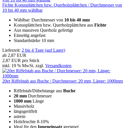
Fichte Konusplättchen bzw. Querholzplättchen / Durchmesser von
10 bis 40 mm wählbar
Wählbar: Durchmesser von
10 bis 40 mm
Konusplättchen bzw. Querholzplättchen aus
Fichte
Aus massiven Querholz gefertigt
Einseitig angefast
Standardstärke 10 mm
Lieferzeit:
2 bis 4 Tage (auf Lager)
ab
2,87 EUR
2,87 EUR pro Stück
inkl. 19 % MwSt. zzgl.
Versandkosten
20er Riffelstab aus Buche / Durchmesser: 20 mm, Länge: 1000mm
Riffelstab/Dübelstange aus
Buche
20 mm
Durchmesser
1000 mm
Länge
Massivholz
längsgeriffelt
astrein
Holzfeuchte 8-10%
Ideal für den
Inneneinsatz
geeignet