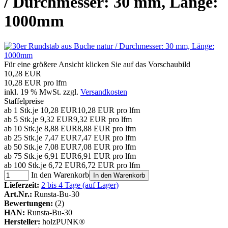
/ Durchmesser: 30 mm, Länge:
1000mm
Für eine größere Ansicht klicken Sie auf das Vorschaubild
10,28 EUR
10,28 EUR pro lfm
inkl. 19 % MwSt. zzgl.
Versandkosten
Staffelpreise
ab 1 Stk.
je 10,28 EUR
10,28 EUR pro lfm
ab 5 Stk.
je 9,32 EUR
9,32 EUR pro lfm
ab 10 Stk.
je 8,88 EUR
8,88 EUR pro lfm
ab 25 Stk.
je 7,47 EUR
7,47 EUR pro lfm
ab 50 Stk.
je 7,08 EUR
7,08 EUR pro lfm
ab 75 Stk.
je 6,91 EUR
6,91 EUR pro lfm
ab 100 Stk.
je 6,72 EUR
6,72 EUR pro lfm
In den Warenkorb
In den Warenkorb
Lieferzeit:
2 bis 4 Tage (auf Lager)
Art.Nr.:
Runsta-Bu-30
Bewertungen:
(2)
HAN:
Runsta-Bu-30
Hersteller:
holzPUNK®