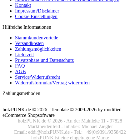
Kontakt
Impressum/Disclaimer
Cookie Einstellungen
Hilfreiche Informationen
Stammkundenvorteile
Versandkosten
Zahlungsmöglichkeiten
Lieferzeit
Privatsphäre und Datenschutz
FAQ
AGB
Service/Widerrufsrecht
Widerrufsformular/Vertrag widerrufen
Zahlungsmethoden
holzPUNK.de © 2026 | Template © 2009-2026 by
mod
ified
eCommerce Shopsoftware
holzPUNK.de © 2026 - An der Mainleite 11 - 97828
Marktheidenfeld - Inhaber: Michael Ziegler
Email: eddi@holzPUNK.de - Tel.: +49(0)9391/9358422
holzPUNK ist eine eingetragene Marke