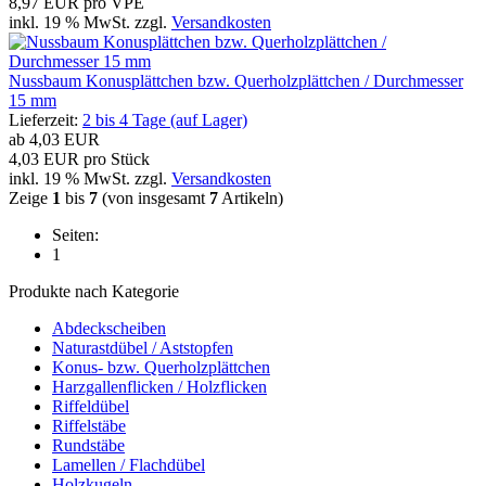
8,97 EUR pro VPE
inkl. 19 % MwSt. zzgl.
Versandkosten
Nussbaum Konusplättchen bzw. Querholzplättchen / Durchmesser
15 mm
Lieferzeit:
2 bis 4 Tage (auf Lager)
ab
4,03 EUR
4,03 EUR pro Stück
inkl. 19 % MwSt. zzgl.
Versandkosten
Zeige
1
bis
7
(von insgesamt
7
Artikeln)
Seiten:
1
Produkte nach Kategorie
Abdeckscheiben
Naturastdübel / Aststopfen
Konus- bzw. Querholzplättchen
Harzgallenflicken / Holzflicken
Riffeldübel
Riffelstäbe
Rundstäbe
Lamellen / Flachdübel
Holzkugeln