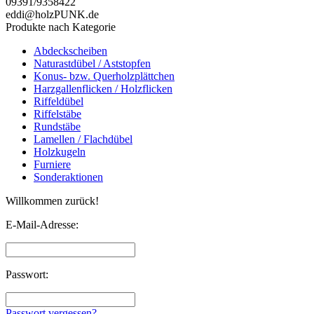
09391/9358422
eddi@holzPUNK.de
Produkte nach Kategorie
Abdeckscheiben
Naturastdübel / Aststopfen
Konus- bzw. Querholzplättchen
Harzgallenflicken / Holzflicken
Riffeldübel
Riffelstäbe
Rundstäbe
Lamellen / Flachdübel
Holzkugeln
Furniere
Sonderaktionen
Willkommen zurück!
E-Mail-Adresse:
Passwort:
Passwort vergessen?