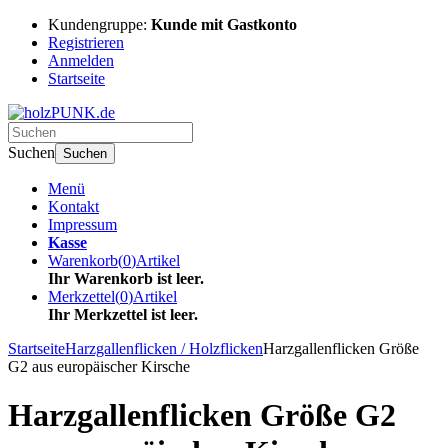
Kundengruppe:
Kunde mit Gastkonto
Registrieren
Anmelden
Startseite
Suchen
Suchen
Menü
Kontakt
Impressum
Kasse
Warenkorb
(
0
)
Artikel
Ihr Warenkorb ist leer.
Merkzettel
(
0
)
Artikel
Ihr Merkzettel ist leer.
Startseite
Harzgallenflicken / Holzflicken
Harzgallenflicken Größe
G2 aus europäischer Kirsche
Harzgallenflicken Größe G2