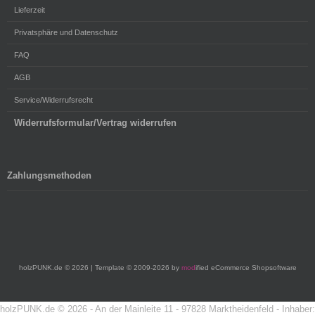
Lieferzeit
Privatsphäre und Datenschutz
FAQ
AGB
Service/Widerrufsrecht
Widerrufsformular/Vertrag widerrufen
Zahlungsmethoden
holzPUNK.de © 2026 | Template © 2009-2026 by
mod
ified eCommerce Shopsoftware
holzPUNK.de © 2026 - An der Mainleite 11 - 97828 Marktheidenfeld - Inhaber: