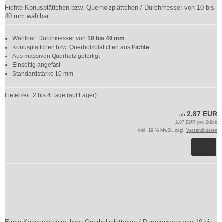
Fichte Konusplättchen bzw. Querholzplättchen / Durchmesser von 10 bis
40 mm wählbar
Wählbar: Durchmesser von
10 bis 40 mm
Konusplättchen bzw. Querholzplättchen aus
Fichte
Aus massiven Querholz gefertigt
Einseitig angefast
Standardstärke 10 mm
Lieferzeit:
2 bis 4 Tage (auf Lager)
2,87 EUR
ab
2,87 EUR pro Stück
inkl. 19 % MwSt. zzgl.
Versandkosten
Eiche Konusplättchen bzw. Querholzplättchen / Durchmesser von 10 bis