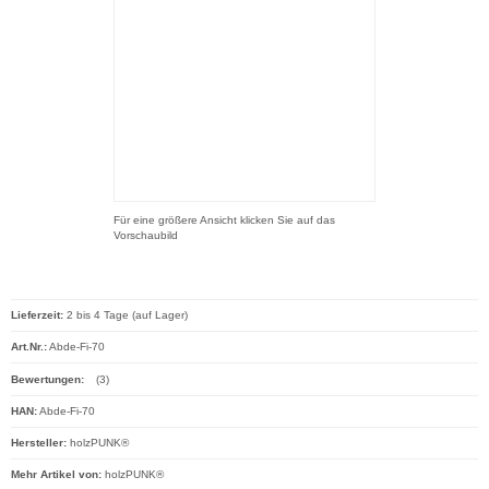
Für eine größere Ansicht klicken Sie auf das
Vorschaubild
Lieferzeit:
2 bis 4 Tage (auf Lager)
Art.Nr.:
Abde-Fi-70
Bewertungen:
(3)
HAN:
Abde-Fi-70
Hersteller:
holzPUNK®
Mehr Artikel von:
holzPUNK®