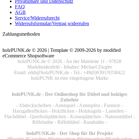
Privatsphäre und Datenschutz
FAQ
AGB
Service/Widerrufsrecht
Widerrufsformular/Vertrag widerrufen
Zahlungsmethoden
holzPUNK.de © 2026 | Template © 2009-2026 by
mod
ified
eCommerce Shopsoftware
holzPUNK.de © 2026 - An der Mainleite 11 - 97828
Marktheidenfeld - Inhaber: Michael Ziegler
Email: eddi@holzPUNK.de - Tel.: +49(0)9391/9358422
holzPUNK ist eine eingetragene Marke
holzPUNK.de - Der Onlineshop für Dübel und holziges
Zubehör
- Abdeckscheiben - Aststopsel - Aststopfen - Furniere -
Harzgallenflicken - Holzflicken - Holzkugeln - Lamellen -
Flachdübel - Querholzplättchen - Konusplättchen - Naturastdübel -
Riffelstäbe - Riffeldübel - Rundstäbe -
holzPUNK.de - Der Shop für Ihr Projekt
#Basteln #Gestalten #Heimwerken #Heimwerker #Handwerker